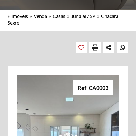
»
Imóveis
»
Venda
»
Casas
»
Jundiaí / SP
»
Chácara
Segre
Ref: CA0003