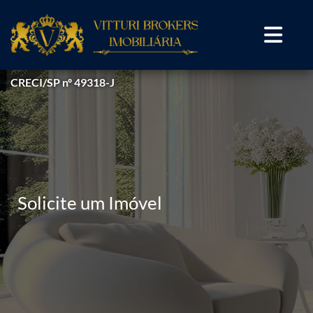
CRECI/SP nº 49318-J
Solicite um Imóvel