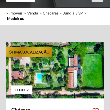
»
Imóveis
»
Venda
»
Chácaras
»
Jundiaí / SP
»
Medeiros
ÓTIMA LOCALIZAÇÃO
CH0002
Chácara