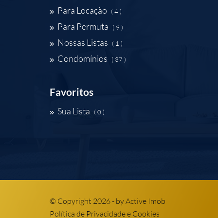
Para Locação
( 4 )
Para Permuta
( 9 )
Nossas Listas
( 1 )
Condomínios
( 37 )
Favoritos
Sua Lista
( 0 )
© Copyright 2026 - by
Active Imob
Política de Privacidade e Cookies