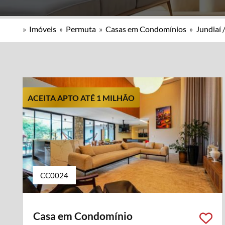
»
Imóveis
»
Permuta
»
Casas em Condomínios
»
Jundiaí 
ACEITA APTO ATÉ 1 MILHÃO
CC0024
Casa em Condomínio