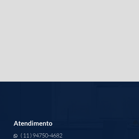
sui vídeo
Atendimento
( 11 ) 94750-4682