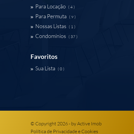
Para Locação
( 4 )
Para Permuta
( 9 )
Nossas Listas
( 1 )
Condomínios
( 37 )
Favoritos
Sua Lista
( 0 )
© Copyright 2026 - by
Active Imob
Política de Privacidade e Cookies