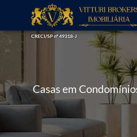
CRECI/SP nº 49318-J
Casas em Condomínios 