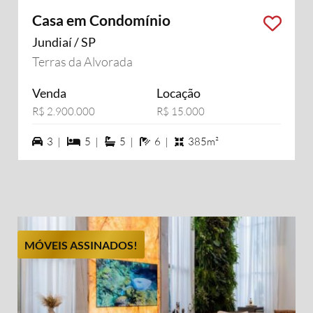
Casa em Condomínio
Jundiaí / SP
Terras da Alvorada
Venda
Locação
R$ 2.900.000
R$ 15.000
3 vagas na garagem
5 dormiórios
5 suítes
6 banheiros
3 |
5 |
5 |
6 |
385m²
MÓVEIS ASSINADOS!