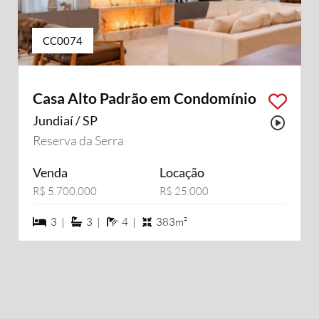
CC0074
Casa Alto Padrão em Condomínio
Jundiaí / SP
Possu
Reserva da Serra
Venda
Locação
R$ 5.700.000
R$ 25.000
3 dormiórios
3 suítes
4 banheiros
3 |
3 |
4 |
383m²